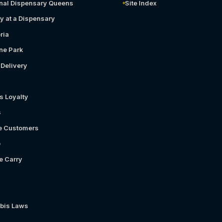
nal Dispensary Queens
Site Index
y at a Dispensary
ria
ne Park
Delivery
s Loyalty
s
e Customers
b
e Carry
bis Laws