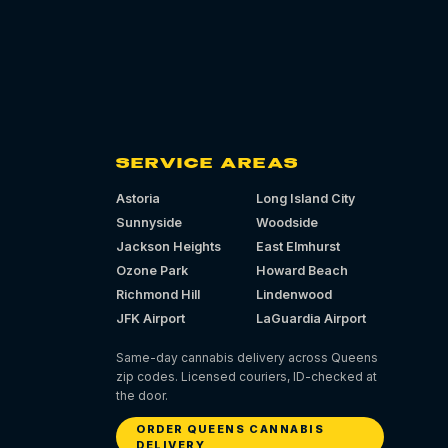
SERVICE AREAS
Astoria
Long Island City
Sunnyside
Woodside
Jackson Heights
East Elmhurst
Ozone Park
Howard Beach
Richmond Hill
Lindenwood
JFK Airport
LaGuardia Airport
Same-day cannabis delivery across Queens
zip codes. Licensed couriers, ID-checked at
the door.
ORDER QUEENS CANNABIS
DELIVERY