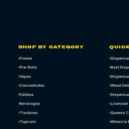
SHOP BY CATEGORY
QUICK
Flower
Dispensar
Pre-Rolls
Best Disp
Vapes
Dispensa
Concentrates
Weed Del
Edibles
Dispensa
Beverages
Licensed
Tinctures
Queens C
Topicals
Where to