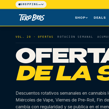
Skip to main content
SHOPPING
...
SHOP
DEALS
How Delivery Works
Astoria F
SHOP ASTORIA MENU
SHOP OZO
VOL. 20 · OFERTAS
ROTACIÓN SEMANAL
ACUMU
Scheduled Delivery
All Locat
Flower
Pre-Rolls
OFERT
Landmarks & Transit
Vapes
Concentrate
DE LA
Edibles
Beverages
Tinctures
Topicals
Accessories
CBD & Low-
Descuentos rotativos semanales en cannabis l
Solventless
All Categorie
Miércoles de Vape, Viernes de Pre-Roll, Fin d
cambia con regularidad y se publica en el me