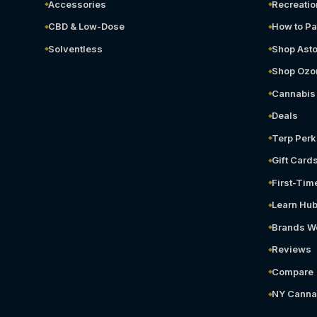
Accessories
Recreatio
CBD & Low-Dose
How to Pa
Solventless
Shop Asto
Shop Ozo
Cannabis 
Deals
Terp Perk
Gift Card
First-Tim
Learn Hu
Brands W
Reviews
Compare
NY Canna