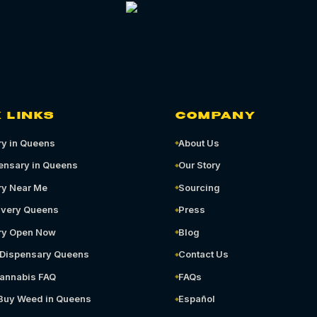
 LINKS
COMPANY
y in Queens
About Us
ensary in Queens
Our Story
ry Near Me
Sourcing
ivery Queens
Press
ry Open Now
Blog
 Dispensary Queens
Contact Us
annabis FAQ
FAQs
 Buy Weed in Queens
Español