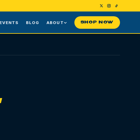
EVENTS
BLOG
ABOUT
SHOP NOW
Us
Our Story
ng
Press
ime Customers
Visiting NYC
nes
rds
Contact
.